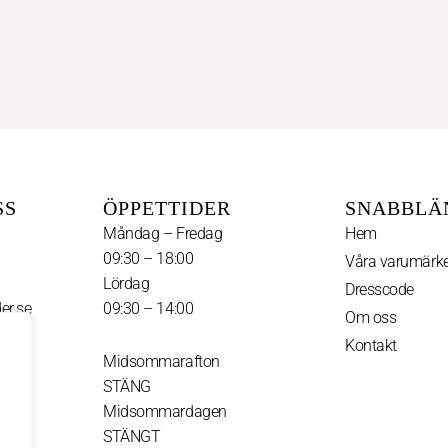
SS
ÖPPETTIDER
SNABBLÄ
Måndag – Fredag
Hem
09:30 – 18:00
Våra varumärk
Lördag
Dresscode
er.se
09:30 – 14:00
Om oss
Kontakt
I
Midsommarafton
n
STÄNG
s
t
Midsommardagen
a
u
STÄNGT
g