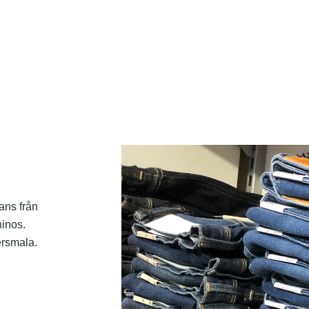
ans från
hinos.
ersmala.