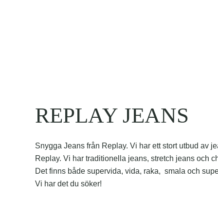
Hoppa
till
innehåll
Hem
Våra varumärken
REPLAY JEANS
Snygga Jeans från Replay. Vi har ett stort utbud av je
Replay. Vi har traditionella jeans, stretch jeans och c
Det finns både supervida, vida, raka, smala och sup
Vi har det du söker!