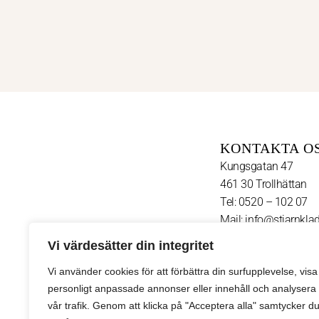
KONTAKTA O
Kungsgatan 47
461 30 Trollhättan
Tel: 0520 – 102 07
Mail: info@stjarnklad
Vi värdesätter din integritet
F
FÖLJ OSS:
a
Vi använder cookies för att förbättra din surfupplevelse, visa
c
personligt anpassade annonser eller innehåll och analysera
e
b
vår trafik. Genom att klicka på "Acceptera alla" samtycker d
o