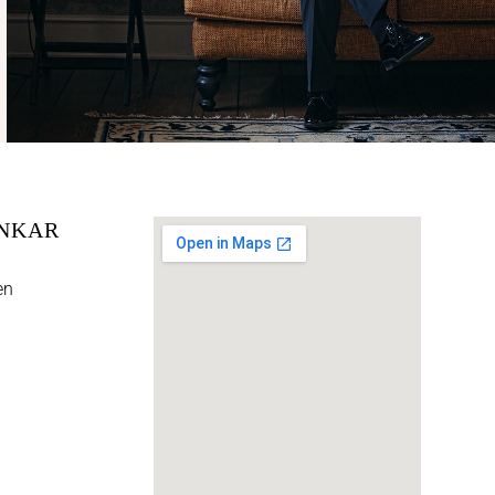
NKAR
en