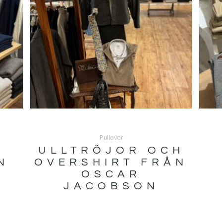
Pullover
ULLTRÖJOR OCH
N
OVERSHIRT FRÅN
OSCAR
JACOBSON