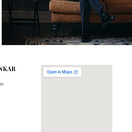
NKAR
en