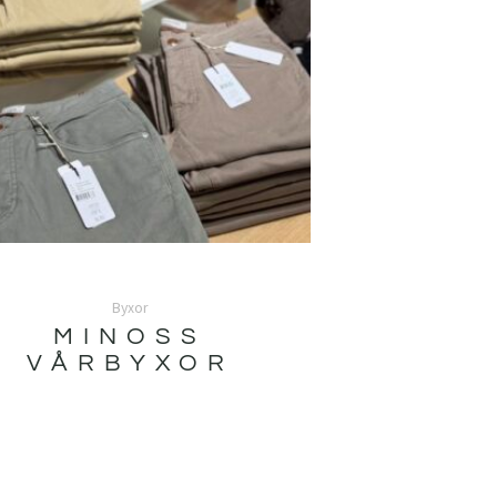
Byxor
MINOSS
VÅRBYXOR