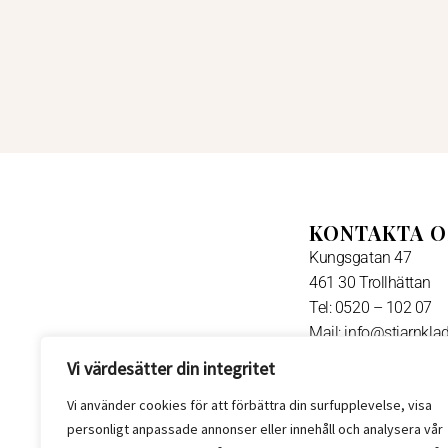
KONTAKTA O
Kungsgatan 47
461 30 Trollhättan
Tel: 0520 – 102 07
Mail: info@stjarnklad
Vi värdesätter din integritet
F
FÖLJ OSS:
a
Vi använder cookies för att förbättra din surfupplevelse, visa
c
personligt anpassade annonser eller innehåll och analysera vår
e