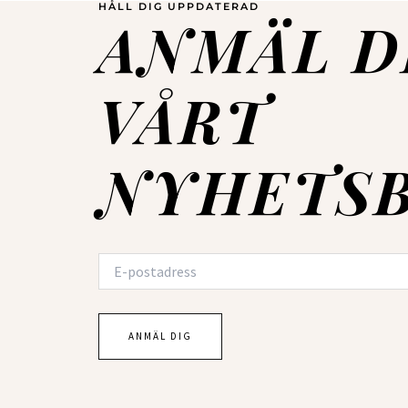
HÅLL DIG UPPDATERAD
ANMÄL D
VÅRT
NYHETSB