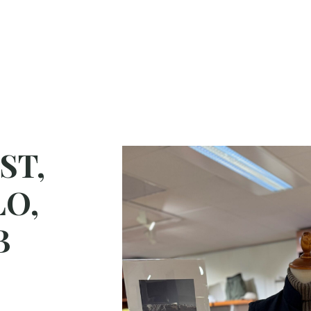
ST,
LO,
B