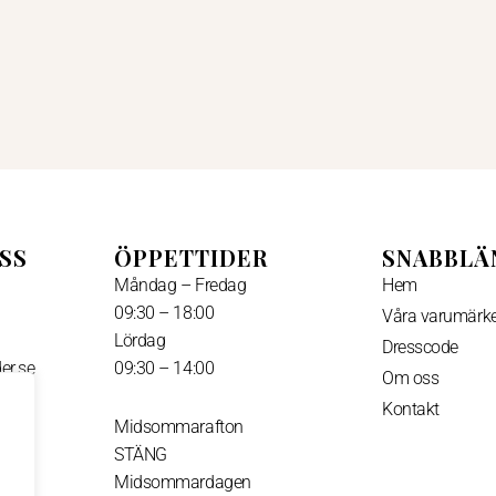
SS
ÖPPETTIDER
SNABBLÄ
Måndag – Fredag
Hem
09:30 – 18:00
Våra varumärk
Lördag
Dresscode
er.se
09:30 – 14:00
Om oss
Kontakt
I
Midsommarafton
n
STÄNG
s
t
Midsommardagen