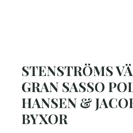
Hoppa
till
innehåll
Hem
Våra varumärken
STENSTRÖMS VÄ
GRAN SASSO PO
HANSEN & JACO
BYXOR