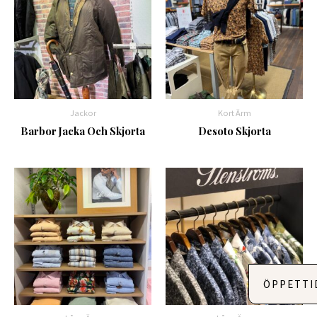
Jackor
Kort Ärm
Barbor Jacka Och Skjorta
Desoto Skjorta
ÖPPETTI