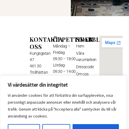
KONTAKTA
ÖPPETTIDER
SNABBLÄNKAR
OSS
Måndag –
Hem
Fredag
Kungsgatan
Våra
09:30 – 18:00
47
varumärken
Lördag
461 30
Dresscode
09:30 – 14:00
Trollhättan
Om oss
Tel: 0520 –
Kontakt
Vi värdesätter din integritet
Midsommarafton
102 07
STÄNG
Mail:
Vi använder cookies för att förbättra din surfupplevelse, visa
Midsommardagen
info@stjarnklader.se
personligt anpassade annonser eller innehåll och analysera vår
STÄNGT
trafik. Genom att klicka på "Acceptera alla" samtycker du till vår
F
I
FÖLJ
OSS:
a
n
användning av cookies.
c
s
e
t