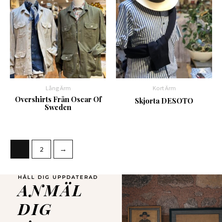
Lång Ärm
Kort Ärm
Overshirts Från Oscar Of
Skjorta DESOTO
Sweden
1
2
→
HÅLL DIG UPPDATERAD
ANMÄL
DIG