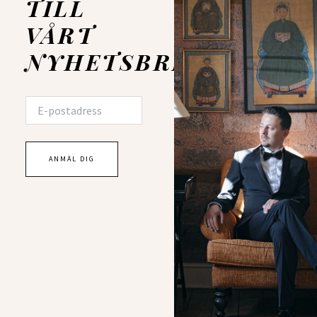
TILL
VÅRT
NYHETSBREV!